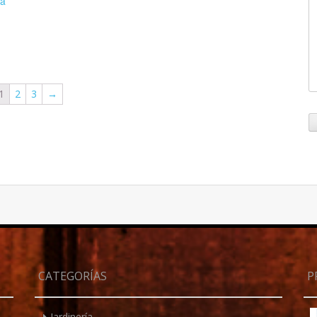
ea
1
2
3
→
CATEGORÍAS
P
Jardinería