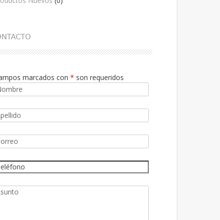
roductos Nuevos
(0)
ONTACTO
ampos marcados con
*
son requeridos