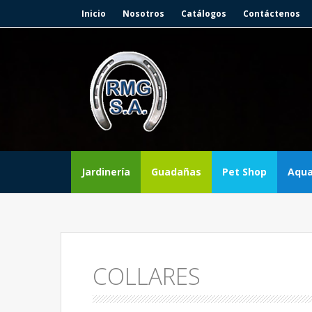
Inicio
Nosotros
Catálogos
Contáctenos
Skip to content
Jardinería
Guadañas
Pet Shop
Aqua
COLLARES