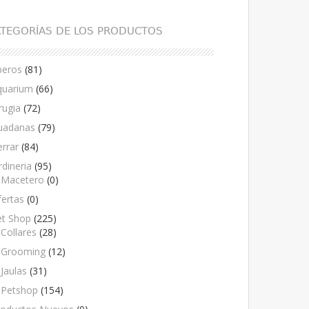
TEGORÍAS DE LOS PRODUCTOS
peros
(81)
quarium
(66)
rugia
(72)
uadanas
(79)
rrar
(84)
rdineria
(95)
Macetero
(0)
ertas
(0)
et Shop
(225)
Collares
(28)
Grooming
(12)
Jaulas
(31)
Petshop
(154)