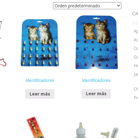
CA
A
A
Ci
G
He
Ja
Identificadores
a
Identificadores
Of
Leer más
Leer más
P